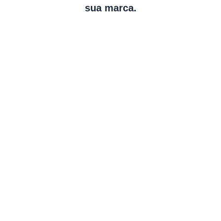
sua marca.
Chaveiro de Metal Personalizado à
Laser
Um acessório elegante e durável para destacar sua marca com
sofisticação.
Chaveiro
Metal