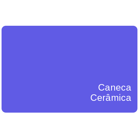
Queijo
ou uso diário.
Design clássico com um toque moderno, perfeita para presentes
2 Cores
Caneca de Cerâmica Personalizada em
Caneca
Cerâmica