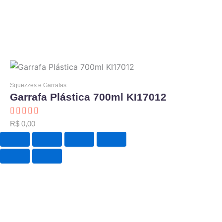
Produtos
Home / Produtos
Squezzes e Garrafas
Garrafa Plástica 700ml KI17012





R$
0,00